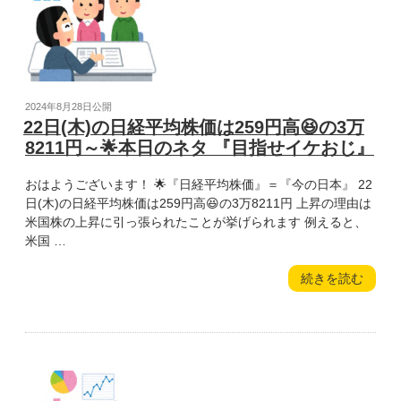
株
の
価
40-
は
40』”
153
の
円
高
投
2024年8月28日
公開
😆
稿
22日(木)の日経平均株価は259円高😆の3万
の
日:
8211円～🌟本日のネタ 『目指せイケおじ』
3
万
おはようございます！ 🌟『日経平均株価』＝『今の日本』 22
8364
日(木)の日経平均株価は259円高😆の3万8211円 上昇の理由は
円
米国株の上昇に引っ張られたことが挙げられます 例えると、
～
米国 …
🌟
本
“22
続きを読む
日
日
の
(木)
ネ
の
タ
日
『喫
経
茶
平
店