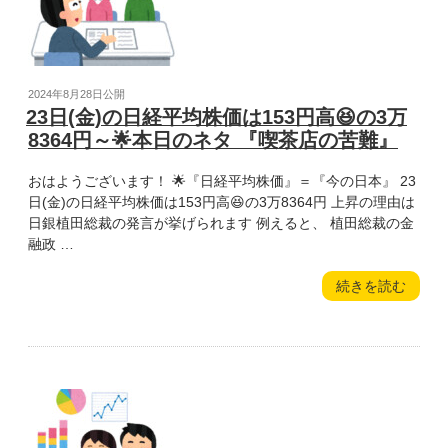
価
フ
は
レ』”
254
の
円
安
投
2024年8月28日
公開
😰
稿
23日(金)の日経平均株価は153円高😆の3万
の
日:
8364円～🌟本日のネタ 『喫茶店の苦難』
3
万
おはようございます！ 🌟『日経平均株価』＝『今の日本』 23
8110
日(金)の日経平均株価は153円高😆の3万8364円 上昇の理由は
円
日銀植田総裁の発言が挙げられます 例えると、 植田総裁の金
～
融政 …
🌟
本
“23
続きを読む
日
日
の
(金)
ネ
の
タ
日
『大
経
谷
平
選
均
手