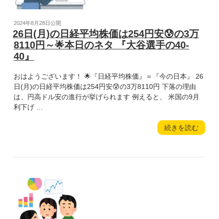
円
高
投
2024年8月28日
公開
😆
稿
26日(月)の日経平均株価は254円安😰の3万
の
日:
8110円～🌟本日のネタ 『大谷選手の40-
3
40』
万
8288
おはようございます！ 🌟『日経平均株価』＝『今の日本』 26
円
日(月)の日経平均株価は254円安😰の3万8110円 下落の理由
～
は、円高ドル安の進行が挙げられます 例えると、 米国の9月
🌟
利下げ …
本
日
“26
続きを読む
の
日
ネ
(月)
タ
の
『マ
日
ン
経
ガ
平
も
均
イ
株
ン