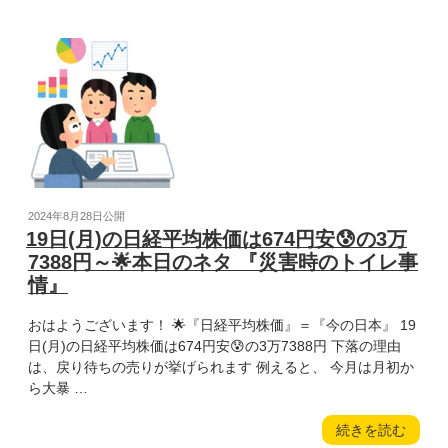
タ
日
『日
経
本
平
の
均
食
株
卓
価
が
は
ピ
674
ン
円
チ』”
高
投
2024年8月28日
公開
の
😆
稿
19日(月)の日経平均株価は674円安😰の3万
の
日:
7388円～🌟本日のネタ 『災害時のトイレ事
3
情』
万
8062
おはようございます！ 🌟『日経平均株価』＝『今の日本』 19
円
日(月)の日経平均株価は674円安😰の3万7388円 下落の理由
～
は、戻り待ちの売りが挙げられます 例えると、 今月は月初か
🌟
ら大暴 …
本
日
“19
続きを読む
の