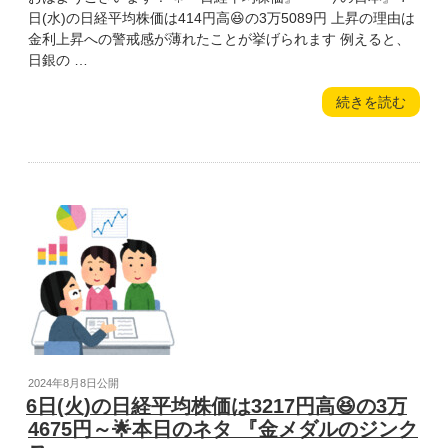
～
日(水)の日経平均株価は414円高😆の3万5089円 上昇の理由は
本
金利上昇への警戒感が薄れたことが挙げられます 例えると、
日
日銀の …
の
ネ
“7
続きを読む
タ
日
『SNS
(水)
社
の
会
日
の
経
弊
平
害』”
均
の
株
価
は
414
円
高
投
2024年8月8日
公開
😆
稿
6日(火)の日経平均株価は3217円高😆の3万
の
日:
4675円～🌟本日のネタ 『金メダルのジンク
3