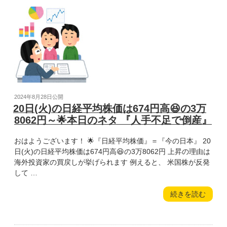
指
経
せ
平
イ
均
ケ
株
お
価
じ』”
は
の
111
円
安
投
2024年8月28日
公開
😰
稿
20日(火)の日経平均株価は674円高😆の3万
の
日:
8062円～🌟本日のネタ 『人手不足で倒産』
3
万
おはようございます！ 🌟『日経平均株価』＝『今の日本』 20
7951
日(火)の日経平均株価は674円高😆の3万8062円 上昇の理由は
円
海外投資家の買戻しが挙げられます 例えると、 米国株が反発
～
して …
🌟
本
“20
続きを読む
日
日
の
(火)
ネ
の