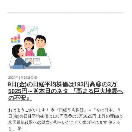
日
ネ
(月)
タ
の
『人
日
手
経
不
平
足
均
で
株
倒
価
産』”
は
の
674
円
安
投
2024年8月28日
公開
😰
稿
9日(金)の日経平均株価は193円高😆の3万
の
日:
5025円～🌟本日のネタ 『高まる巨大地震へ
3
の不安』
万
7388
おはようございます！ 🌟『日経平均株価』＝『今の日本』 9
円
日(金)の日経平均株価は193円高😆の3万5025円 上昇の理由は
～
米国景気後退への懸念が和らいだことが挙げられます 例える
🌟
と、 米 …
本