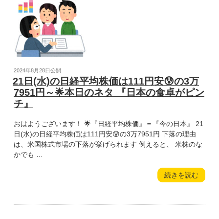
均
の
株
苦
価
難』”
は
の
259
円
高
投
2024年8月28日
公開
😆
稿
21日(水)の日経平均株価は111円安😰の3万
の
日:
7951円～🌟本日のネタ 『日本の食卓がピン
3
チ』
万
8211
おはようございます！ 🌟『日経平均株価』＝『今の日本』 21
円
日(水)の日経平均株価は111円安😰の3万7951円 下落の理由
～
は、米国株式市場の下落が挙げられます 例えると、 米株のな
🌟
かでも …
本
日
“21
続きを読む
の
日
ネ
(水)
タ
の
『目
日