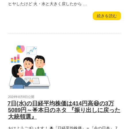
～
ヒヤしたけど 火・水と大きく戻したから …
🌟
本
“8
続きを読む
日
日
の
(木)
ネ
の
タ
日
『高
経
ま
平
る
均
巨
株
大
価
地
は
震
258
へ
円
の
安
投
2024年8月8日
公開
不
の
稿
7日(水)の日経平均株価は414円高😆の3万
安』”
3
日:
5089円～🌟本日のネタ 『振り出しに戻った
の
万
大統領選』
4831
円
おはようございます！ 🌟『日経平均株価』＝『今の日本』 7