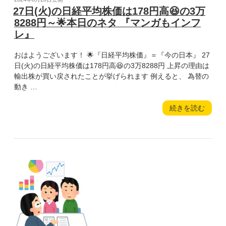
稿
27日(火)の日経平均株価は178円高😆の3万
日:
8288円～🌟本日のネタ 『マンガもインフ
レ』
おはようございます！ 🌟『日経平均株価』＝『今の日本』 27
日(火)の日経平均株価は178円高😆の3万8288円 上昇の理由は
輸出株が買い戻されたことが挙げられます 例えると、 為替の
動き …
“27
続きを読む
日
(火)
の
日
経
平
均
株
価
は
178