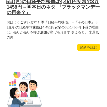
稿
5日(月)の日経平均株価は4,451円安😰の3万
選』”
の
日:
の
1458円～🌟本日のネタ 『ブラックマンデー
3
の再来？』
万
4675
おはようございます！ 🌟『日経平均株価』＝『今の日本』 5
円
日(月)の日経平均株価は4,451円安😰の3万1458円 下落の理由
～
は、売りが売りを呼ぶ展開が挙げられます 例えると、 米景気
🌟
の先 …
本
日
“5
続きを読む
の
日
ネ
(月)
タ
の
『金
日
メ
経
ダ
平
ル
均
の
株
ジ
価
ン
は
ク
4,451
ス』”