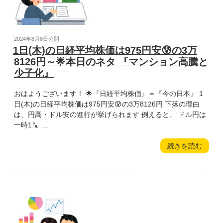
は
ー
2,216
の
円
再
安
来？』”
投
2024年8月8日
公開
😰
稿
1日(木)の日経平均株価は975円安😰の3万
の
の
日:
8126円～🌟本日のネタ 『マンション高騰と
3
少子化』
万
5909
おはようございます！ 🌟『日経平均株価』＝『今の日本』 1
円
日(木)の日経平均株価は975円安😰の3万8126円 下落の理由
～
は、円高・ドル安の進行が挙げられます 例えると、 ドル円は
🌟
一時1㌦ …
本
日
“1
続きを読む
の
日
ネ
(木)
タ
の
『意
日
外
経
に
平
も
均