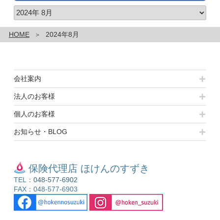
シ
平
ア
ョ
均
ー
ン
株
カ
高
HOME
2024年8月
価
イ
騰
は
ブ
と
575
少
円
子
会社案内
高
化』”
😆
の
法人のお客様
の
3
個人のお客様
万
お知らせ・BLOG
9101
円
～
🌟
保険代理店 ほけんのすずき
本
TEL：
048-577-6902
日
FAX：048-577-6903
の
ネ
タ