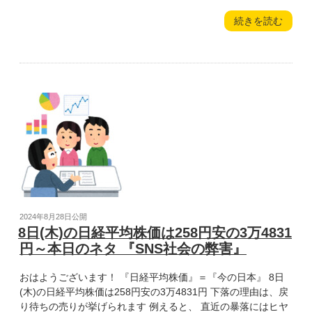
日
“9
続きを読む
の
日
ネ
(金)
タ
の
『災
日
害
経
時
平
の
均
ト
株
イ
価
レ
は
事
193
情』”
円
の
高
投
2024年8月28日
公開
😆
稿
8日(木)の日経平均株価は258円安の3万4831
の
日:
円～本日のネタ 『SNS社会の弊害』
3
万
おはようございます！ 『日経平均株価』＝『今の日本』 8日
5025
(木)の日経平均株価は258円安の3万4831円 下落の理由は、戻
円
り待ちの売りが挙げられます 例えると、 直近の暴落にはヒヤ