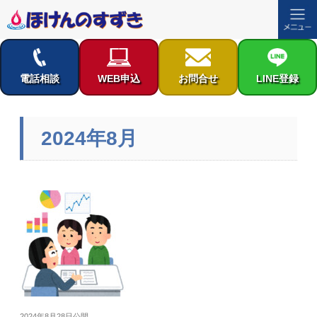
コ
ン
テ
電話相談
WEB申込
お問合せ
LINE登録
ン
ツ
へ
2024年8月
ス
キ
ッ
プ
投
2024年8月28日
公開