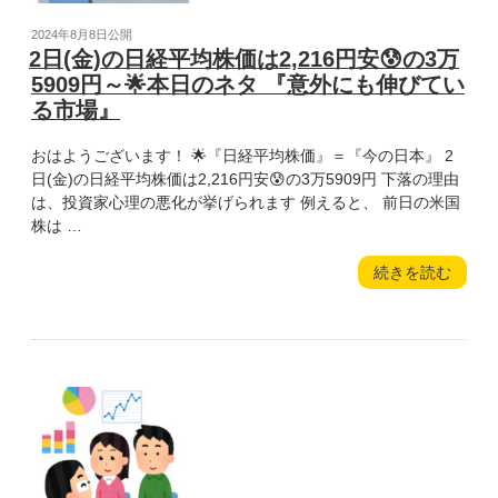
円
の
安
投
2024年8月8日
公開
😰
稿
2日(金)の日経平均株価は2,216円安😰の3万
の
日:
5909円～🌟本日のネタ 『意外にも伸びてい
3
る市場』
万
1458
おはようございます！ 🌟『日経平均株価』＝『今の日本』 2
円
日(金)の日経平均株価は2,216円安😰の3万5909円 下落の理由
～
は、投資家心理の悪化が挙げられます 例えると、 前日の米国
🌟
株は …
本
日
“2
続きを読む
の
日
ネ
(金)
タ
の
『ブ
日
ラ
経
ッ
平
ク
均
マ
株
ン
価
デ