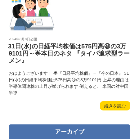
伸
株
び
価
て
は
い
975
る
円
市
安
場』”
投
2024年8月8日
公開
😰
稿
31日(水)の日経平均株価は575円高😆の3万
の
の
日:
9101円～🌟本日のネタ 『タイパ追求型ラー
3
メン』
万
8126
おはようございます！ 🌟『日経平均株価』＝『今の日本』 31
円
日(水)の日経平均株価は575円高😆の3万9101円 上昇の理由は
～
半導体関連株の上昇が挙げられます 例えると、 米国の対中国
🌟
半導 …
本
日
“31
続きを読む
の
日
ネ
(水)
タ
の
『マ
アーカイブ
日
ン
経