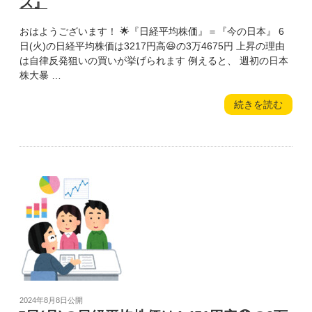
ス』
万
5089
おはようございます！ 🌟『日経平均株価』＝『今の日本』 6
円
日(火)の日経平均株価は3217円高😆の3万4675円 上昇の理由
～
は自律反発狙いの買いが挙げられます 例えると、 週初の日本
🌟
株大暴 …
本
日
“6
続きを読む
の
日
ネ
(火)
タ
の
『振
日
り
経
出
平
し
均
に
株
戻
価
っ
は
た
3217
大
円
統
高
領
投
2024年8月8日
公開
😆