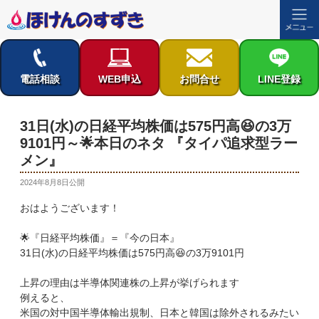
コ
ン
テ
電話相談
WEB申込
お問合せ
LINE登録
ン
ツ
へ
31日(水)の日経平均株価は575円高😆の3万
ス
9101円～🌟本日のネタ 『タイパ追求型ラー
キ
メン』
ッ
プ
投
2024年8月8日
公開
稿
おはようございます！
日:
🌟『日経平均株価』＝『今の日本』
31日(水)の日経平均株価は575円高😆の3万9101円
上昇の理由は半導体関連株の上昇が挙げられます
例えると、
米国の対中国半導体輸出規制、日本と韓国は除外されるみたい