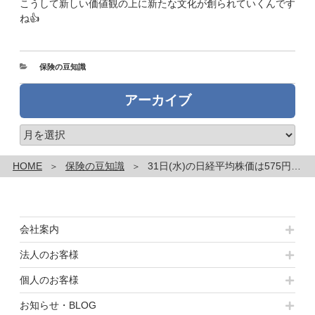
こうして新しい価値観の上に新たな文化が創られていくんです
ね👍
カ
保険の豆知識
テ
ゴ
アーカイブ
リ
ー
ア
ー
カ
HOME
保険の豆知識
31日(水)の日経平均株価は575円高😆の3万9101円～🌟本日のネタ 『タイパ追求型ラーメン』
イ
ブ
会社案内
法人のお客様
個人のお客様
お知らせ・BLOG