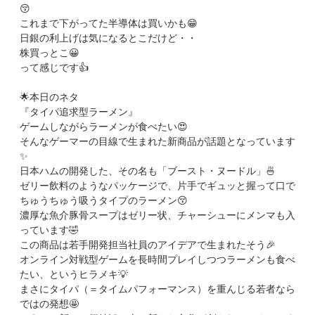
😚
これまで下がってた半導体は買いかも😁
日銀の利上げは気になるとこだけど・・
株買っとこ😀
って感じです👍
🌟本日のネタ
『タイパ追求型ラーメン』
ゲームしながらラーメンが食べたい😍
そんなゲーマーの目線で生まれた新商品が話題となっています
✨
日本ハムの開発した、その名も「ブースト・ヌードル」🍜
ゼリー飲料のようなパッケージで、片手でギュッと握って口で
ちゅうちゅう吸うタイプのラーメン😚
濃厚な魚介豚骨スープはゼリー状、チャーシューにメンマも入
っています🤣
この商品は若手開発担当社員のアイデアで生まれたそう🎉
オンライン対戦型ゲームを長時間プレイしつつラーメンも食べ
たい、というヒラメキ💡
まさにタイパ（＝タイムパフォーマンス）を重んじる若者なら
ではの発想🤩