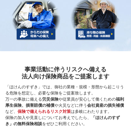
事業活動に伴うリスクへ備える
法人向け保険商品をご提案します
「ほけんのすずき」では、御社の業種・規模・形態から起こりう
る危険を想定し、必要な保険をご提案致します。
万一の事故に備える
労災保険
や従業員が安心して働くための
福利
厚生保険、損害賠償の補償
や火災などに伴う
会社資産の損失補償
など、
保険で備えられるリスク対策
は多岐にわたります。
保険の加入や見直しについてお考えでしたら、
「ほけんのすず
き」の無料保険相談
をぜひご利用ください。