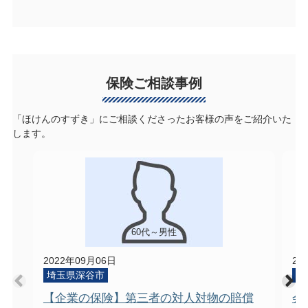
保険ご相談事例
「ほけんのすずき」にご相談くださったお客様の声をご紹介いた
します。
60代～男性
2022年09月06日
20
埼玉県深谷市
埼
【企業の保険】第三者の対人対物の賠償
会