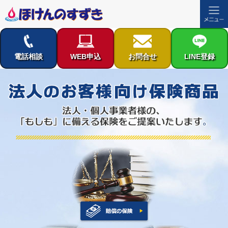
コ
ン
テ
電話相談
WEB申込
お問合せ
LINE登録
ン
ツ
へ
ス
キ
ッ
プ