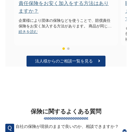
責任保険をお安く加入をする方法はあり
職
ますか？
ま
す
企業様により団体の保険などを使うことで、賠償責任
保険をお安く加入する方法があります。 商品が同じ…
【企業の保
も
続きを読む
長
社
法人様からのご相談一覧を見る
保険に関するよくある質問
自社の保険が現状のままで良いのか、相談できますか？