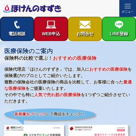
コ
ン
テ
電話相談
WEB申込
お問合せ
LINE登録
ン
ツ
医療保険のご案内
へ
ス
保険料の比較で選ぶ！
おすすめの医療保険
キ
保険代理店「ほけんのすずき」では、加入に
おすすめの医療保険
を
ッ
保険選びのプロとしてご紹介いたします。
プ
複数の保険会社の医療保険の商品を比較して、お客様に合った
最適
な医療保険
をご提案いたします。
その中でも特に
人気で売れ筋の医療保険
を1つずつご紹介させてい
ただきます。
各画像をクリック
して商品をチェック！