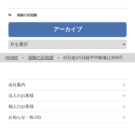
カ
保険の豆知識
テ
ゴ
アーカイブ
リ
ー
ア
ー
カ
HOME
保険の豆知識
6日(金)の日経平均株価は304円安の3万9091円～本日のネタ 『急騰するコイン』
イ
ブ
会社案内
法人のお客様
個人のお客様
お知らせ・BLOG