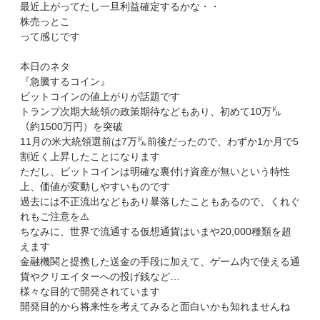
最近上がってたし一旦利益確定するかな・・
株売っとこ
って感じです
本日のネタ
『急騰するコイン』
ビットコインの値上がりが話題です
トランプ次期大統領の政策期待などもあり、初めて10万㌦
（約1500万円）を突破
11月の米大統領選前は7万㌦前後だったので、わずか1か月で5
割近く上昇したことになります
ただし、ビットコインは明確な裏付け資産が無いという特性
上、価値が変動しやすいものです
過去には不正流出などもあり暴落したこともあるので、くれぐ
れもご注意を⚠️
ちなみに、世界で流通する仮想通貨はいまや20,000種類を超
えます
金融機関と提携した送金の手段に加えて、ゲーム内で使える通
貨やクリエイターへの投げ銭など…
様々な目的で開発されています
開発目的から将来性を考えてみると面白いかも知れませんね