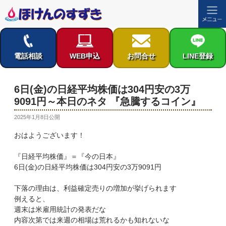
コ
ン
テ
電話相談
WEB申込
お問合せ
LINE登録
ン
ツ
へ
6日(金)の日経平均株価は304円安の3万
ス
9091円～本日のネタ 『急騰するコイン』
キ
ッ
投
2025年1月8日
公開
稿
プ
おはようございます！
日:
『日経平均株価』＝『今の日本』
6日(金)の日経平均株価は304円安の3万9091円
下落の理由は、利益確定売りの増加が挙げられます
例えると、
週末は米雇用統計の発表だな
内容次第では来週の相場は荒れるかも知れないな