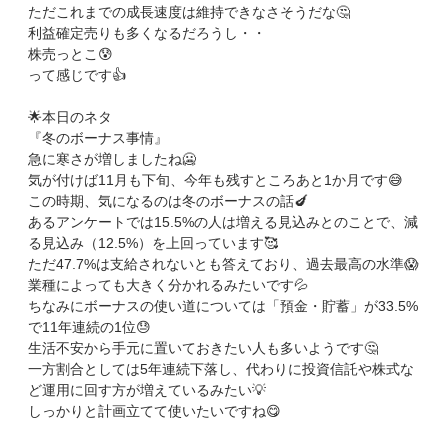
ただこれまでの成長速度は維持できなさそうだな🤔
利益確定売りも多くなるだろうし・・
株売っとこ😰
って感じです👍
🌟本日のネタ
『冬のボーナス事情』
急に寒さが増しましたね🥶
気が付けば11月も下旬、今年も残すところあと1か月です😅
この時期、気になるのは冬のボーナスの話🍆
あるアンケートでは15.5%の人は増える見込みとのことで、減
る見込み（12.5%）を上回っています🥰
ただ47.7%は支給されないとも答えており、過去最高の水準😱
業種によっても大きく分かれるみたいです💦
ちなみにボーナスの使い道については「預金・貯蓄」が33.5%
で11年連続の1位😓
生活不安から手元に置いておきたい人も多いようです🤔
一方割合としては5年連続下落し、代わりに投資信託や株式な
ど運用に回す方が増えているみたい💡
しっかりと計画立てて使いたいですね😋