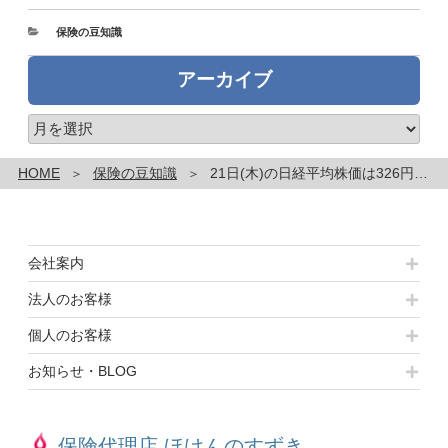
カ
保険の豆知識
テ
ゴ
アーカイブ
リ
ー
ア
ー
カ
HOME
保険の豆知識
21日(木)の日経平均株価は326円安😰の3万8026円～🌟本日のネタ 『冬のボーナス事情』
イ
ブ
会社案内
法人のお客様
個人のお客様
お知らせ・BLOG
保険代理店 ほけんのすずき