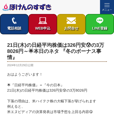
コ
ン
テ
電話相談
WEB申込
お問合せ
LINE登録
ン
ツ
へ
21日(木)の日経平均株価は326円安😰の3万
ス
8026円～🌟本日のネタ 『冬のボーナス事
キ
情』
ッ
プ
投
2024年12月29日
公開
稿
おはようございます！
日:
🌟『日経平均株価』＝『今の日本』
21日(木)の日経平均株価は326円安😰の3万8026円
下落の理由は、米ハイテク株の大幅下落が挙げられます
例えると、
米エヌビディアの決算発表は市場予想を上回る内容😋