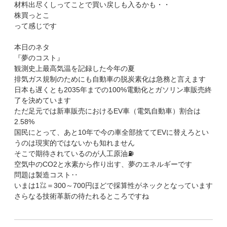
材料出尽くしってことで買い戻しも入るかも・・
株買っとこ
って感じです
本日のネタ
『夢のコスト』
観測史上最高気温を記録した今年の夏
排気ガス規制のためにも自動車の脱炭素化は急務と言えます
日本も遅くとも2035年までの100%電動化とガソリン車販売終
了を決めています
ただ足元では新車販売におけるEV車（電気自動車）割合は
2.58%
国民にとって、あと10年で今の車全部捨ててEVに替えろとい
うのは現実的ではないかも知れません‍
そこで期待されているのが人工原油⛽
空気中のCO2と水素から作り出す、夢のエネルギーです
問題は製造コスト‥
いまは1㍑＝300～700円ほどで採算性がネックとなっています
さらなる技術革新の待たれるところですね