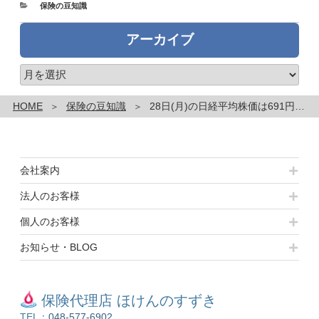
カ
保険の豆知識
テ
ゴ
アーカイブ
リ
ー
ア
ー
カ
HOME
保険の豆知識
28日(月)の日経平均株価は691円高の3万8605円～本日のネタ 『夢のコスト』
イ
ブ
会社案内
法人のお客様
個人のお客様
お知らせ・BLOG
保険代理店 ほけんのすずき
TEL：
048-577-6902