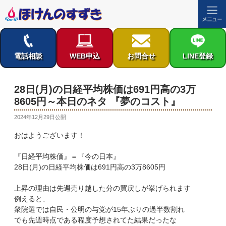
コ
ン
テ
電話相談
WEB申込
お問合せ
LINE登録
ン
ツ
へ
28日(月)の日経平均株価は691円高の3万
ス
8605円～本日のネタ 『夢のコスト』
キ
ッ
投
2024年12月29日
公開
稿
プ
おはようございます！
日:
『日経平均株価』＝『今の日本』
28日(月)の日経平均株価は691円高の3万8605円
上昇の理由は先週売り越した分の買戻しが挙げられます
例えると、
衆院選では自民・公明の与党が15年ぶりの過半数割れ
でも先週時点である程度予想されてた結果だったな