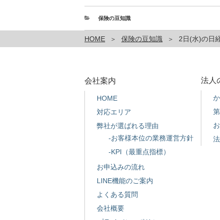
カ
保険の豆知識
テ
ゴ
HOME
保険の豆知識
2日(水)の日
リ
ー
法人
会社案内
か
HOME
第
対応エリア
お
弊社が選ばれる理由
-お客様本位の業務運営方針
法
-KPI（最重点指標）
お申込みの流れ
LINE機能のご案内
よくある質問
会社概要