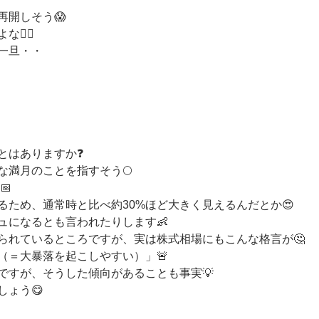
再開しそう😱
‍💫
一旦・・
とはありますか❓
な満月のことを指すそう🌕
📅
ため、通常時と比べ約30%ほど大きく見えるんだとか😍
ュになるとも言われたりします👶
られているところですが、実は株式相場にもこんな格言が🤔
（＝大暴落を起こしやすい）」🚨
ですが、そうした傾向があることも事実💡
ょう😋