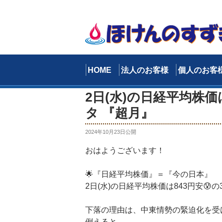
コ
ン
テ
ン
ツ
へ
HOME
法人のお客様
個人のお客
ス
キ
2日(水)の日経平均株価は
ッ
タ 『超月』
プ
投
2024年10月23日
公開
稿
日:
おはようございます！
🌟『日経平均株価』＝『今の日本』
2日(水)の日経平均株価は843円安😰の3
下落の理由は、中東情勢の緊迫化を受
例えると、