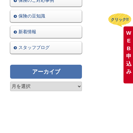
保険のご対応事例
保険の豆知識
クリック!!
クリック!!
新着情報
W
W
E
E
スタッフブログ
B
B
申
申
込
込
み
アーカイブ
み
ア
ー
カ
イ
ブ