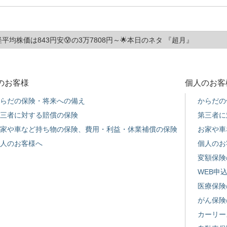
経平均株価は843円安😰の3万7808円～🌟本日のネタ 『超月』
のお客様
個人のお客
らだの保険・将来への備え
からだの
三者に対する賠償の保険
第三者に
家や車など持ち物の保険、費用・利益・休業補償の保険
お家や車
人のお客様へ
個人のお
変額保険
WEB申
医療保険
がん保険
カーリー