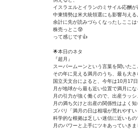
イスラエルとイランのミサイル応酬が
中東情勢は米大統領選にも影響与えるよな
余計に先が読みづらくなったしここは
株売っとこ😰
って感じです👍
🌟本日のネタ
『超月』
スーパームーンという言葉を聞いたこ
その年に見える満月のうち、最も大き
国立天文台によると、今年は10月17日
月が地球から最も近い位置で満月になる
月の引力が強く働くので、出産ラッシ
月の満ち欠けと出産の関係性はよく知
ズバリ「満月の日は相場が荒れやすい
科学的な根拠は乏しい迷信に近いもの
月のパワーと上手にツキあっていきまし