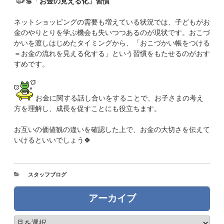
💲「
お金の見える化」習慣
ネットショッピングの需要も増えている状況では、子どもがお
金のやりとりを学ぶ機会も失いつつあるのが現状です。おこづ
かいを渡しはじめたタイミングから、「おこづかい帳をつける
＝お金の流れを見える化する」という習慣をもたせるのがおす
すめです。
お金に関する話し合いをすることで、お子さまの考え
方を理解し、成長を促すことにも役立ちます。
お互いの価値観の違いを確認した上で、お金の大切さを伝えて
いけるといいでしょう🍀
カ
スタッフブログ
テ
ゴ
アーカイブ
リ
ー
ア