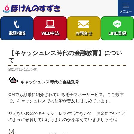
コ
ン
テ
電話相談
WEB申込
お問合せ
LINE登録
ン
ツ
へ
【キャッシュレス時代の金融教育】につい
ス
て
キ
ッ
投
2023年1月12日
公開
稿
プ
日:
キャッシュレス時代の金融教育
CMでも頻繁に紹介されている電子マネーサービス。ここ数年
で、キャッシュレスでの決済が普及しはじめています。
見えないお金のキャッシュレス生活のなかで、お金についてど
のように教育していけばよいのかを考えていきましょう🤔