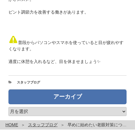
ピント調節力を改善する働きがあります。
普段からパソコンやスマホを使っていると目が疲れやす
くなります。
適度に休憩を入れるなど、目を休ませましょう✨
カ
スタッフブログ
テ
ゴ
アーカイブ
リ
ー
ア
ー
カ
HOME
スタッフブログ
早めに始めたい老眼対策についてです。
イ