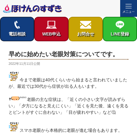
コ
ン
テ
電話相談
WEB申込
お問合せ
LINE登録
ン
ツ
へ
早めに始めたい老眼対策についてです。
ス
投
2022年11月11日
公開
キ
稿
ッ
日:
プ
今まで老眼は40代くらいから始まると言われていました
が、最近では30代から症状が出る人もいます。
老眼の主な症状は、「近くの小さい文字が読みずら
い」「夕方になると見えにくい」「近くを見た後、遠くを見る
とピントがすぐに合わない」「目が疲れやすい」など🤔
スマホ老眼から本格的に老眼が進む場合もあります。