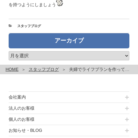
を持つようにしましょう
カ
スタッフブログ
テ
ゴ
アーカイブ
リ
ー
ア
ー
カ
HOME
スタッフブログ
夫婦でライフプランを作ってみよう!!
イ
ブ
会社案内
法人のお客様
個人のお客様
お知らせ・BLOG