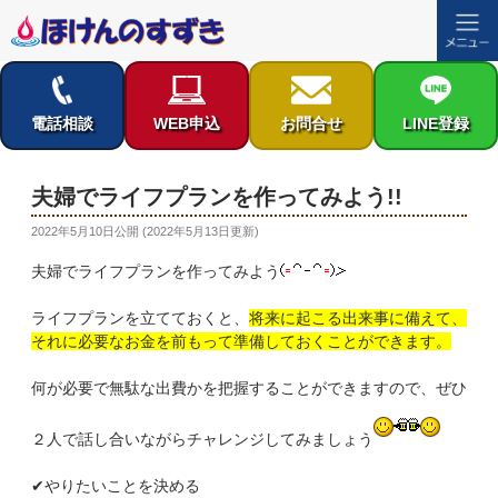
コ
ン
テ
電話相談
WEB申込
お問合せ
LINE登録
ン
ツ
へ
夫婦でライフプランを作ってみよう!!
ス
投
2022年5月10日
公開 (
2022年5月13日
更新)
キ
稿
ッ
夫婦でライフプランを作ってみよう
日:
プ
ライフプランを立てておくと、
将来に起こる出来事に備えて、
それに必要なお金を前もって準備しておくことができます。
何が必要で無駄な出費かを把握することができますので、ぜひ
２人で話し合いながらチャレンジしてみましょう
✔やりたいことを決める