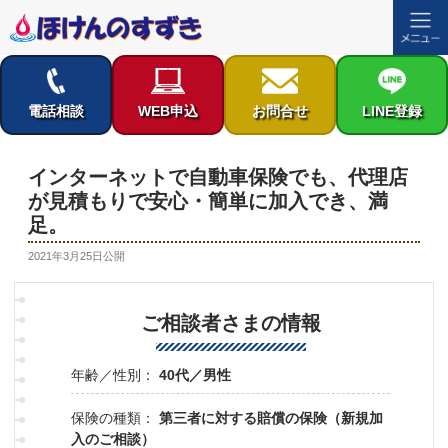
コ
ン
テ
電話相談
WEB申込
お問合せ
LINE登録
ン
ツ
へ
インターネットで自動車保険でも、代理店
ス
が見積もりで安心・簡単に加入でき、満
キ
足。
ッ
プ
投
2021年3月25日
公開
稿
日:
ご相談者さまの情報
年齢／性別：
40代／男性
保険の種類：
第三者に対する賠償の保険（新規加
入のご相談）