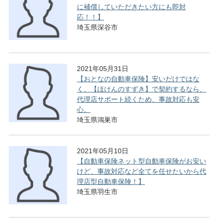
に補償していただきたい方にも即対
応！！】
埼玉県深谷市
2021年05月31日
【おとなの自動車保険】安いだけではな
く、【ほけんのすずき】で契約するなら、
代理店サポート続くため、事故対応も安
心。
埼玉県鴻巣市
2021年05月10日
【自動車保険ネット型自動車保険がお安い
けど、事故対応など全てを任せたいから代
理店型自動車保険！】
埼玉県羽生市