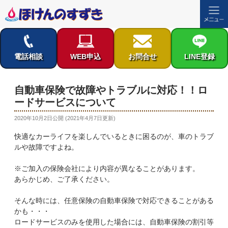
コ
ン
テ
電話相談
WEB申込
お問合せ
LINE登録
ン
ツ
へ
自動車保険で故障やトラブルに対応！！ロ
ス
ードサービスについて
キ
ッ
投
2020年10月2日
公開 (
2021年4月7日
更新)
稿
プ
快適なカーライフを楽しんでいるときに困るのが、車のトラブ
日:
ルや故障ですよね。
※ご加入の保険会社により内容が異なることがあります。
あらかじめ、ご了承ください。
そんな時には、任意保険の自動車保険で対応できることがある
かも・・・
ロードサービスのみを使用した場合には、自動車保険の割引等