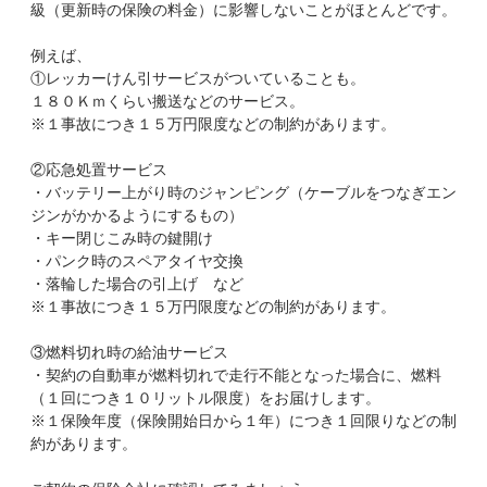
級（更新時の保険の料金）に影響しないことがほとんどです。
例えば、
①レッカーけん引サービスがついていることも。
１８０Ｋｍくらい搬送などのサービス。
※１事故につき１５万円限度などの制約があります。
②応急処置サービス
・バッテリー上がり時のジャンピング（ケーブルをつなぎエン
ジンがかかるようにするもの）
・キー閉じこみ時の鍵開け
・パンク時のスペアタイヤ交換
・落輪した場合の引上げ など
※１事故につき１５万円限度などの制約があります。
③燃料切れ時の給油サービス
・契約の自動車が燃料切れで走行不能となった場合に、燃料
（１回につき１０リットル限度）をお届けします。
※１保険年度（保険開始日から１年）につき１回限りなどの制
約があります。